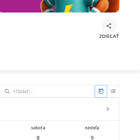
ZDIEĽAŤ
sobota
nedeľa
8
9