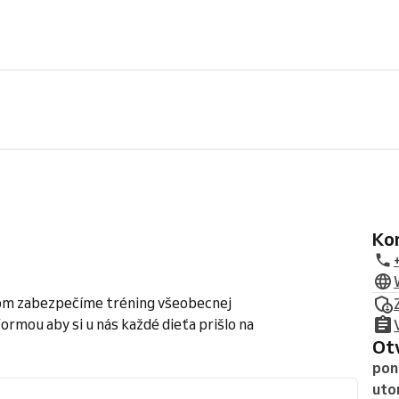
K
eťom zabezpečíme tréning všeobecnej
rmou aby si u nás každé dieťa prišlo na
O
pon
uto