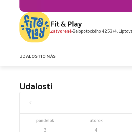
Fit & Play
Zatvorené
Belopotockého 4253/4, Liptovs
UDALOSTI
O NÁS
Udalosti
pondelok
utorok
3
4